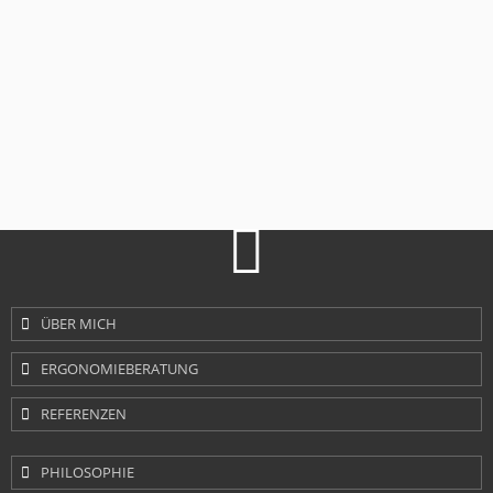
Navigation
ÜBER MICH
überspringen
ERGONOMIEBERATUNG
REFERENZEN
Navigation
PHILOSOPHIE
überspringen